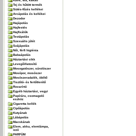
Kávé, tea, kakaó
Tej és hűtött termék
Sütés-főzés kellékei
Arcápolás és kellékei
Dezodor
Hajápolás
Hajfestés
Hajfixálók
Testápolás
Szexuális jólét
Szájápolás
Női, férfi higiénia
Babaápolás
Háztartási cikk
Levegőillatosító
Mosogatószer, súrolószer
Mosópor, mosószer
Mosószeradalék, öblítő
Tisztító- és fertőtlenítő
Rovarírtó
Egyéb háztartási, vegyi
Papíráru, csomagoló
eszköz
Cigaretta kellék
Cipőápolás
Kutyának
Lábápolás
Macskának
Elem, akku, elemlámpa,
izzó
PARFÜM