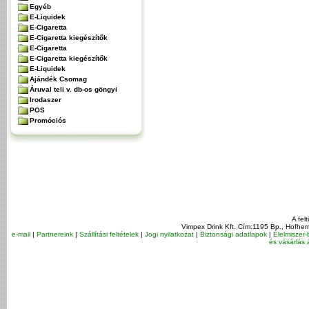
Egyéb
E-Liquidek
E-Cigaretta
E-Cigaretta kiegészítők
E-Cigaretta
E-Cigaretta kiegészítők
E-Liquidek
Ajándék Csomag
Áruval teli v. db-os göngyi
Irodaszer
POS
Promóciós
A fel
Vimpex Drink Kft. Cím:1195 Bp., Hofher
e-mail
|
Partnereink
|
Szállítási feltételek
|
Jogi nyilatkozat
|
Biztonsági adatlapok
|
Élelmiszer-
és vásárlás á