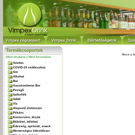
Termékcsoportok
Nincs a f
Mind kinyitása
|
Mind becsukása
Telefon
COVID-19 védőeszköz
Sör
Alkohol
Bor
Gasztronómiai Bor
Pezsgő
Italkellék
Üdítő
Víz
Alapvető élelmiszer
Pékáru
Konzerváru, tészta
Bébiétel, bébiital
Édesség, aprósüti, snack
Mesterséges édesitőszer