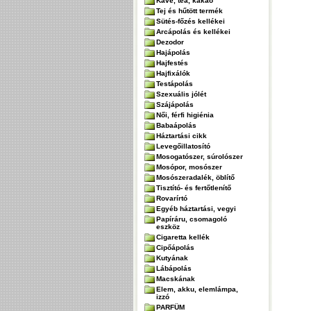
Kávé, tea, kakaó
Tej és hűtött termék
Sütés-főzés kellékei
Arcápolás és kellékei
Dezodor
Hajápolás
Hajfestés
Hajfixálók
Testápolás
Szexuális jólét
Szájápolás
Női, férfi higiénia
Babaápolás
Háztartási cikk
Levegőillatosító
Mosogatószer, súrolószer
Mosópor, mosószer
Mosószeradalék, öblítő
Tisztító- és fertőtlenítő
Rovarírtó
Egyéb háztartási, vegyi
Papíráru, csomagoló
eszköz
Cigaretta kellék
Cipőápolás
Kutyának
Lábápolás
Macskának
Elem, akku, elemlámpa,
izzó
PARFÜM