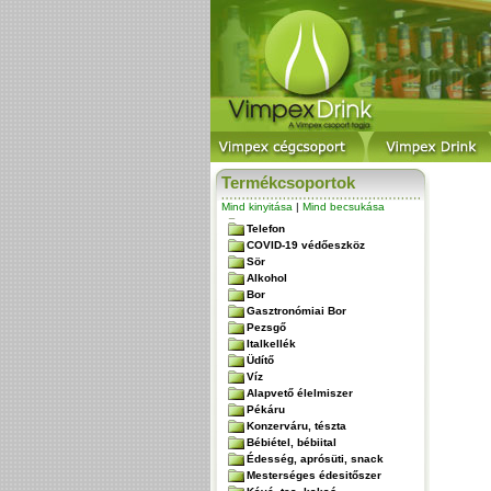
Termékcsoportok
Mind kinyitása
|
Mind becsukása
Telefon
COVID-19 védőeszköz
Sör
Alkohol
Bor
Gasztronómiai Bor
Pezsgő
Italkellék
Üdítő
Víz
Alapvető élelmiszer
Pékáru
Konzerváru, tészta
Bébiétel, bébiital
Édesség, aprósüti, snack
Mesterséges édesitőszer