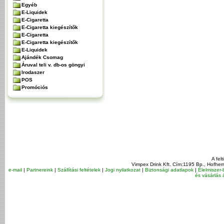
Egyéb
E-Liquidek
E-Cigaretta
E-Cigaretta kiegészítők
E-Cigaretta
E-Cigaretta kiegészítők
E-Liquidek
Ajándék Csomag
Áruval teli v. db-os göngyi
Irodaszer
POS
Promóciós
A fel
Vimpex Drink Kft. Cím:1195 Bp., Hofher
e-mail
|
Partnereink
|
Szállítási feltételek
|
Jogi nyilatkozat
|
Biztonsági adatlapok
|
Élelmiszer-
és vásárlás á