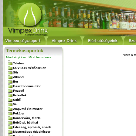
Termékcsoportok
Nincs a f
Mind kinyitása
|
Mind becsukása
Telefon
COVID-19 védőeszköz
Sör
Alkohol
Bor
Gasztronómiai Bor
Pezsgő
Italkellék
Üdítő
Víz
Alapvető élelmiszer
Pékáru
Konzerváru, tészta
Bébiétel, bébiital
Édesség, aprósüti, snack
Mesterséges édesitőszer