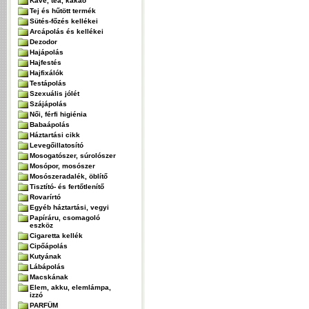
Kávé, tea, kakaó
Tej és hűtött termék
Sütés-főzés kellékei
Arcápolás és kellékei
Dezodor
Hajápolás
Hajfestés
Hajfixálók
Testápolás
Szexuális jólét
Szájápolás
Női, férfi higiénia
Babaápolás
Háztartási cikk
Levegőillatosító
Mosogatószer, súrolószer
Mosópor, mosószer
Mosószeradalék, öblítő
Tisztító- és fertőtlenítő
Rovarírtó
Egyéb háztartási, vegyi
Papíráru, csomagoló
eszköz
Cigaretta kellék
Cipőápolás
Kutyának
Lábápolás
Macskának
Elem, akku, elemlámpa,
izzó
PARFÜM