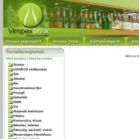
Termékcsoportok
Nincs a f
Mind kinyitása
|
Mind becsukása
Telefon
COVID-19 védőeszköz
Sör
Alkohol
Bor
Gasztronómiai Bor
Pezsgő
Italkellék
Üdítő
Víz
Alapvető élelmiszer
Pékáru
Konzerváru, tészta
Bébiétel, bébiital
Édesség, aprósüti, snack
Mesterséges édesitőszer