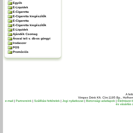
Egyéb
E-Liquidek
E-Cigaretta
E-Cigaretta kiegészítők
E-Cigaretta
E-Cigaretta kiegészítők
E-Liquidek
Ajándék Csomag
Áruval teli v. db-os göngyi
Irodaszer
POS
Promóciós
A fel
Vimpex Drink Kft. Cím:1195 Bp., Hofher
e-mail
|
Partnereink
|
Szállítási feltételek
|
Jogi nyilatkozat
|
Biztonsági adatlapok
|
Élelmiszer-
és vásárlás á