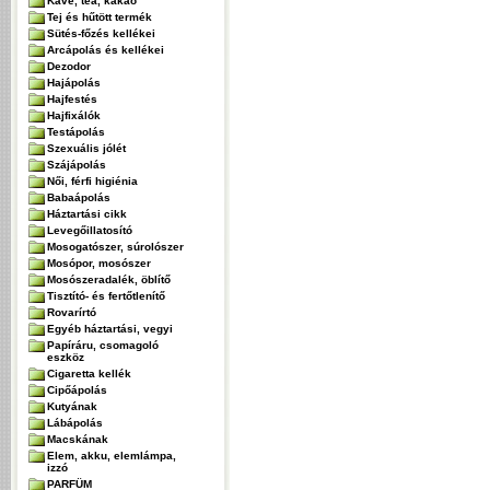
Kávé, tea, kakaó
Tej és hűtött termék
Sütés-főzés kellékei
Arcápolás és kellékei
Dezodor
Hajápolás
Hajfestés
Hajfixálók
Testápolás
Szexuális jólét
Szájápolás
Női, férfi higiénia
Babaápolás
Háztartási cikk
Levegőillatosító
Mosogatószer, súrolószer
Mosópor, mosószer
Mosószeradalék, öblítő
Tisztító- és fertőtlenítő
Rovarírtó
Egyéb háztartási, vegyi
Papíráru, csomagoló
eszköz
Cigaretta kellék
Cipőápolás
Kutyának
Lábápolás
Macskának
Elem, akku, elemlámpa,
izzó
PARFÜM