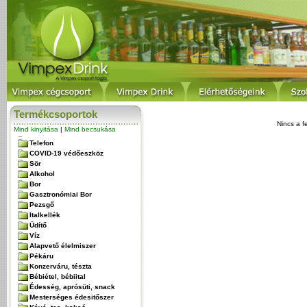
Termékcsoportok
Nincs a f
Mind kinyitása
|
Mind becsukása
Telefon
COVID-19 védőeszköz
Sör
Alkohol
Bor
Gasztronómiai Bor
Pezsgő
Italkellék
Üdítő
Víz
Alapvető élelmiszer
Pékáru
Konzerváru, tészta
Bébiétel, bébiital
Édesség, aprósüti, snack
Mesterséges édesitőszer