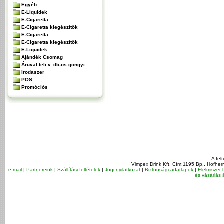
Egyéb
E-Liquidek
E-Cigaretta
E-Cigaretta kiegészítők
E-Cigaretta
E-Cigaretta kiegészítők
E-Liquidek
Ajándék Csomag
Áruval teli v. db-os göngyi
Irodaszer
POS
Promóciós
A fel
Vimpex Drink Kft. Cím:1195 Bp., Hofher
e-mail
|
Partnereink
|
Szállítási feltételek
|
Jogi nyilatkozat
|
Biztonsági adatlapok
|
Élelmiszer-
és vásárlás á