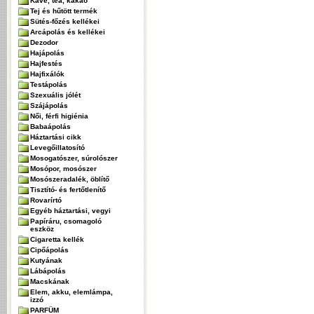
Kávé, tea, kakaó
Tej és hűtött termék
Sütés-főzés kellékei
Arcápolás és kellékei
Dezodor
Hajápolás
Hajfestés
Hajfixálók
Testápolás
Szexuális jólét
Szájápolás
Női, férfi higiénia
Babaápolás
Háztartási cikk
Levegőillatosító
Mosogatószer, súrolószer
Mosópor, mosószer
Mosószeradalék, öblítő
Tisztító- és fertőtlenítő
Rovarírtó
Egyéb háztartási, vegyi
Papíráru, csomagoló
eszköz
Cigaretta kellék
Cipőápolás
Kutyának
Lábápolás
Macskának
Elem, akku, elemlámpa,
izzó
PARFÜM