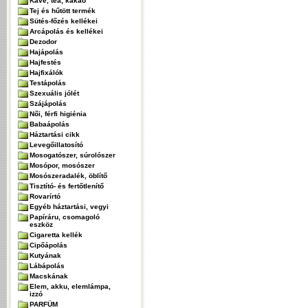
Kávé, tea, kakaó
Tej és hűtött termék
Sütés-főzés kellékei
Arcápolás és kellékei
Dezodor
Hajápolás
Hajfestés
Hajfixálók
Testápolás
Szexuális jólét
Szájápolás
Női, férfi higiénia
Babaápolás
Háztartási cikk
Levegőillatosító
Mosogatószer, súrolószer
Mosópor, mosószer
Mosószeradalék, öblítő
Tisztító- és fertőtlenítő
Rovarírtó
Egyéb háztartási, vegyi
Papíráru, csomagoló
eszköz
Cigaretta kellék
Cipőápolás
Kutyának
Lábápolás
Macskának
Elem, akku, elemlámpa,
izzó
PARFÜM