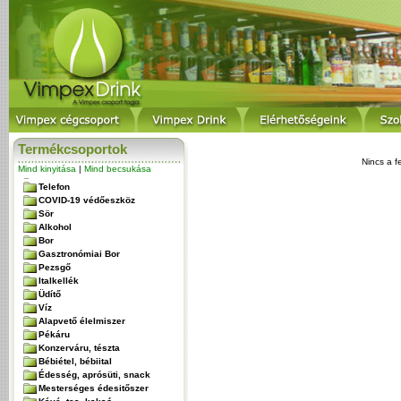
Termékcsoportok
Nincs a f
Mind kinyitása
|
Mind becsukása
Telefon
COVID-19 védőeszköz
Sör
Alkohol
Bor
Gasztronómiai Bor
Pezsgő
Italkellék
Üdítő
Víz
Alapvető élelmiszer
Pékáru
Konzerváru, tészta
Bébiétel, bébiital
Édesség, aprósüti, snack
Mesterséges édesitőszer