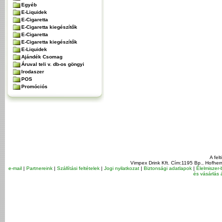
Egyéb
E-Liquidek
E-Cigaretta
E-Cigaretta kiegészítők
E-Cigaretta
E-Cigaretta kiegészítők
E-Liquidek
Ajándék Csomag
Áruval teli v. db-os göngyi
Irodaszer
POS
Promóciós
A fel
Vimpex Drink Kft. Cím:1195 Bp., Hofher
e-mail
|
Partnereink
|
Szállítási feltételek
|
Jogi nyilatkozat
|
Biztonsági adatlapok
|
Élelmiszer-
és vásárlás á