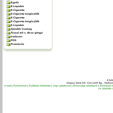
Egyéb
E-Liquidek
E-Cigaretta
E-Cigaretta kiegészítők
E-Cigaretta
E-Cigaretta kiegészítők
E-Liquidek
Ajándék Csomag
Áruval teli v. db-os göngyi
Irodaszer
POS
Promóciós
A fel
Vimpex Drink Kft. Cím:1195 Bp., Hofher
e-mail
|
Partnereink
|
Szállítási feltételek
|
Jogi nyilatkozat
|
Biztonsági adatlapok
|
Élelmiszer-
és vásárlás á