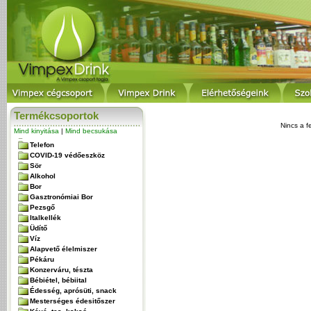
Termékcsoportok
Nincs a f
Mind kinyitása
|
Mind becsukása
Telefon
COVID-19 védőeszköz
Sör
Alkohol
Bor
Gasztronómiai Bor
Pezsgő
Italkellék
Üdítő
Víz
Alapvető élelmiszer
Pékáru
Konzerváru, tészta
Bébiétel, bébiital
Édesség, aprósüti, snack
Mesterséges édesitőszer