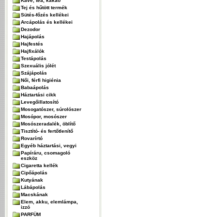
Kávé, tea, kakaó
Tej és hűtött termék
Sütés-főzés kellékei
Arcápolás és kellékei
Dezodor
Hajápolás
Hajfestés
Hajfixálók
Testápolás
Szexuális jólét
Szájápolás
Női, férfi higiénia
Babaápolás
Háztartási cikk
Levegőillatosító
Mosogatószer, súrolószer
Mosópor, mosószer
Mosószeradalék, öblítő
Tisztító- és fertőtlenítő
Rovarírtó
Egyéb háztartási, vegyi
Papíráru, csomagoló
eszköz
Cigaretta kellék
Cipőápolás
Kutyának
Lábápolás
Macskának
Elem, akku, elemlámpa,
izzó
PARFÜM